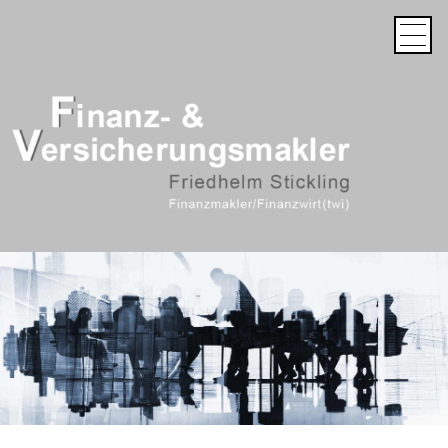
Startseite
Versicherungs-Check
Vorsorgeplanung
Ruhestandsplanung
Rentenversicherung, ökologisch, sozial, ethisch
Rüruprente
Riesterrente
Gehaltsumwandlung
Investieren auf wissenschaftlicher Basis
Zum Thema Berufsunfähigkeit
Zeitbombe Pflegeversorgung
Investmentfonds
Kundenportal Login
Kontakt
Anfahrt
Impressum
Datenschutz